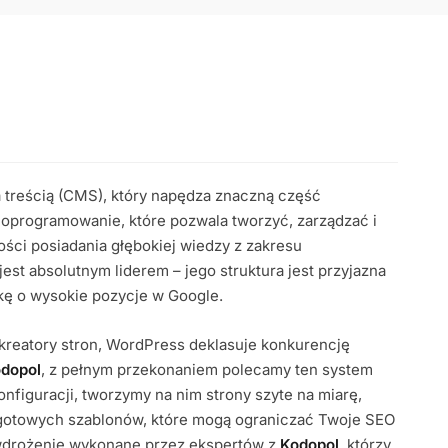
 treścią (CMS), który napędza znaczną część
ne oprogramowanie, które pozwala tworzyć, zarządzać i
i posiadania głębokiej wiedzy z zakresu
st absolutnym liderem – jego struktura jest przyjazna
kę o wysokie pozycje w Google.
 kreatory stron, WordPress deklasuje konkurencję
dopol
, z pełnym przekonaniem polecamy ten system
figuracji, tworzymy na nim strony szyte na miarę,
z gotowych szablonów, które mogą ograniczać Twoje SEO
 wdrożenie wykonane przez ekspertów z
Kodopol
, którzy