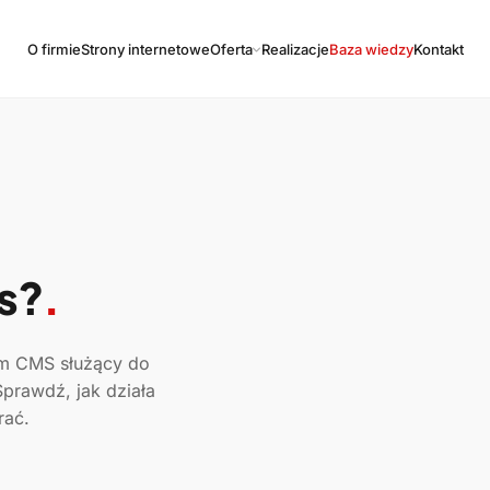
O firmie
Strony internetowe
Oferta
Realizacje
Baza wiedzy
Kontakt
s?
.
em CMS służący do
Sprawdź, jak działa
rać.