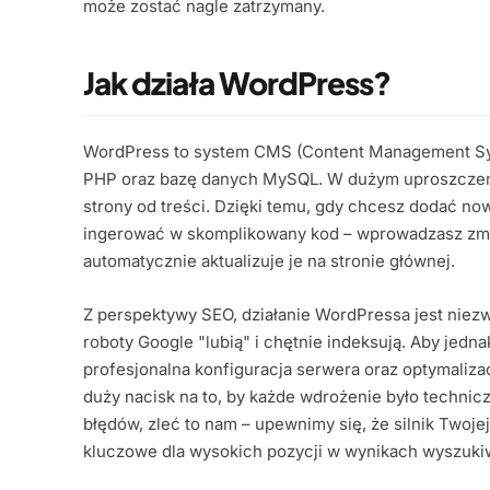
może zostać nagle zatrzymany.
Jak działa WordPress?
WordPress to system CMS (Content Management Syste
PHP oraz bazę danych MySQL. W dużym uproszczeni
strony od treści. Dzięki temu, gdy chcesz dodać now
ingerować w skomplikowany kod – wprowadzasz zmi
automatycznie aktualizuje je na stronie głównej.
Z perspektywy SEO, działanie WordPressa jest niezw
roboty Google "lubią" i chętnie indeksują. Aby jedna
profesjonalna konfiguracja serwera oraz optymalizac
duży nacisk na to, by każde wdrożenie było technic
błędów, zleć to nam – upewnimy się, że silnik Twojej
kluczowe dla wysokich pozycji w wynikach wyszuki