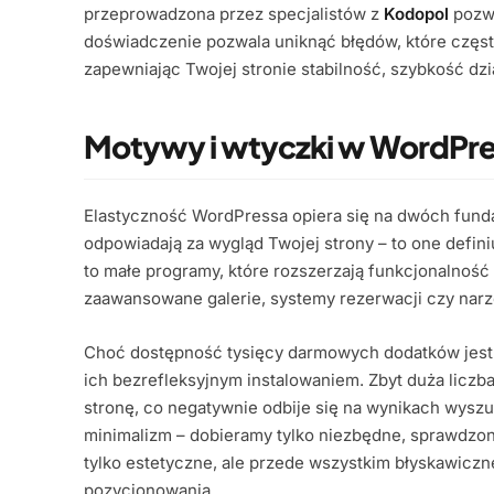
przeprowadzona przez specjalistów z
Kodopol
pozwa
doświadczenie pozwala uniknąć błędów, które często
zapewniając Twojej stronie stabilność, szybkość dzi
Motywy i wtyczki w WordPre
Elastyczność WordPressa opiera się na dwóch fun
odpowiadają za wygląd Twojej strony – to one definiu
to małe programy, które rozszerzają funkcjonalność 
zaawansowane galerie, systemy rezerwacji czy nar
Choć dostępność tysięcy darmowych dodatków jest 
ich bezrefleksyjnym instalowaniem. Zbyt duża liczb
stronę, co negatywnie odbije się na wynikach wysz
minimalizm – dobieramy tylko niezbędne, sprawdzone
tylko estetyczne, ale przede wszystkim błyskawiczn
pozycjonowania.