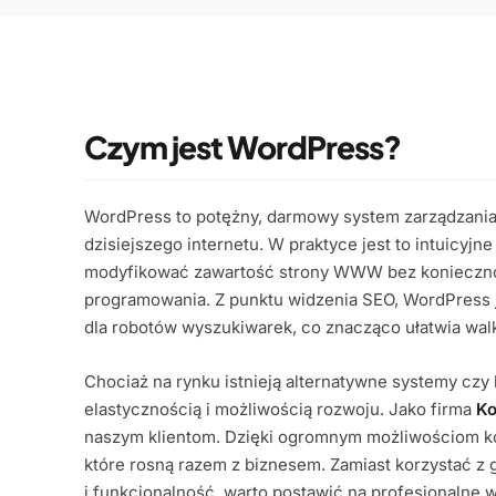
Czym jest WordPress?
WordPress to potężny, darmowy system zarządzania
dzisiejszego internetu. W praktyce jest to intuicyj
modyfikować zawartość strony WWW bez koniecznośc
programowania. Z punktu widzenia SEO, WordPress je
dla robotów wyszukiwarek, co znacząco ułatwia wal
Chociaż na rynku istnieją alternatywne systemy czy
elastycznością i możliwością rozwoju. Jako firma
Ko
naszym klientom. Dzięki ogromnym możliwościom kon
które rosną razem z biznesem. Zamiast korzystać 
i funkcjonalność, warto postawić na profesjonalne